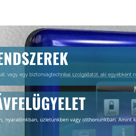
ENDSZEREK
nosát, vagy egy biztonságtechnikai szolgáltatót, aki egyébként
ÁVFELÜGYELET
n, nyaralónkban, üzletünkben vagy otthonunkban. Amint ki