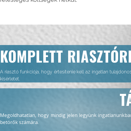
KOMPLETT RIASZTÓR
A riasztó funkciója, hogy értesítenie kell az ingatlan tulajdo
kísérletet.
T
Megoldhatatlan, hogy mindig jelen legyünk ingatlanunkba
betörők számára.