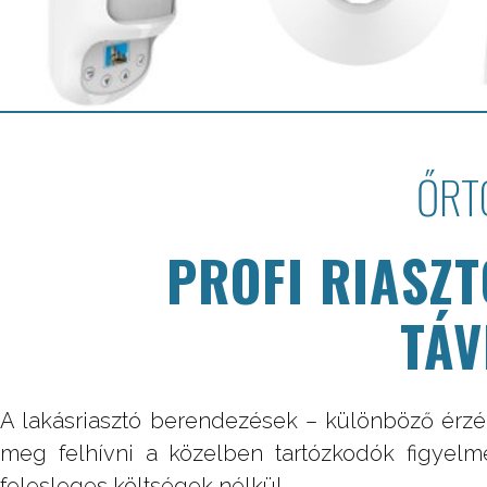
ŐRT
PROFI RIASZT
TÁV
A lakásriasztó berendezések – különböző érzék
meg felhívni a közelben tartózkodók figyelmét
felesleges költségek nélkül.