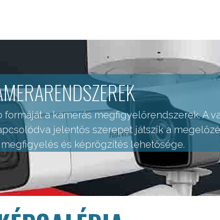
AMERARENDSZEREK
 formáját a kamerás megfigyelőrendszerek. A
kapcsolódva jelentős szerepet játszik a megelőzé
a megfigyelés és képrögzítés lehetősége.