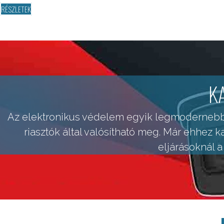
RÉSZLETEK
K
Az elektronikus védelem egyik legmodernebb
riasztók által valósítható meg. Már ehhez 
eljárásoknál 