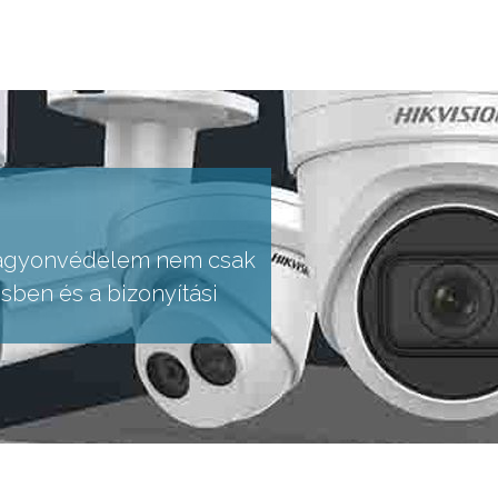
 vagyonvédelem nem csak
sben és a bizonyítási