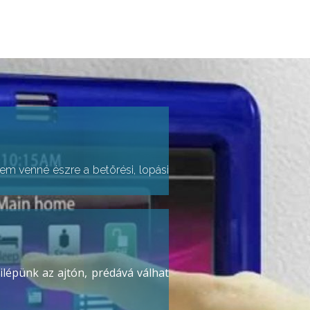
 nem venné észre a betörési, lopási
lépünk az ajtón, prédává válhat