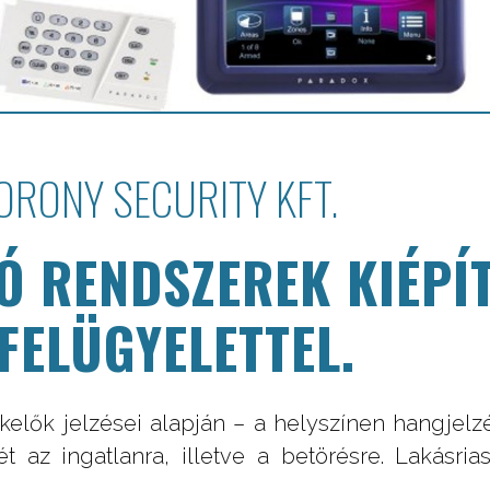
ORONY SECURITY KFT.
Ó RENDSZEREK KIÉPÍT
FELÜGYELETTEL.
elők jelzései alapján – a helyszínen hangjelzé
 az ingatlanra, illetve a betörésre. Lakásrias