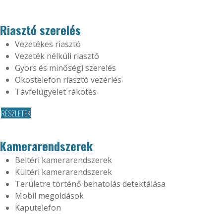
Riasztó szerelés
Vezetékes riasztó
Vezeték nélküli riasztó
Gyors és minőségi szerelés
Okostelefon riasztó vezérlés
Távfelügyelet rákötés
RÉSZLETEK
Kamerarendszerek
Beltéri kamerarendszerek
Kültéri kamerarendszerek
Területre történő behatolás detektálása
Mobil megoldások
Kaputelefon